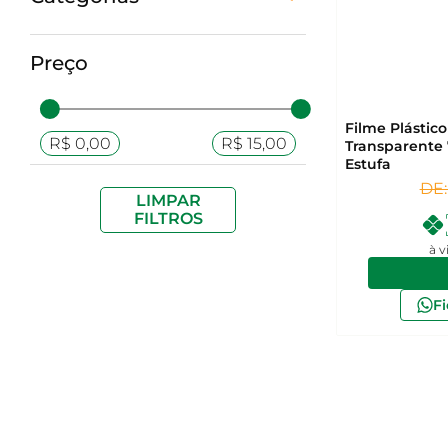
Preço
Filme Plástic
R$ 0,00
R$ 15,00
Transparente 
Estufa
DE
LIMPAR
FILTROS
à v
F