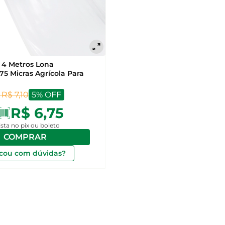
o 4 Metros Lona
75 Micras Agrícola Para
:
R$ 7,10
5% OFF
R$ 6,75
ista no pix ou boleto
COMPRAR
icou com dúvidas?