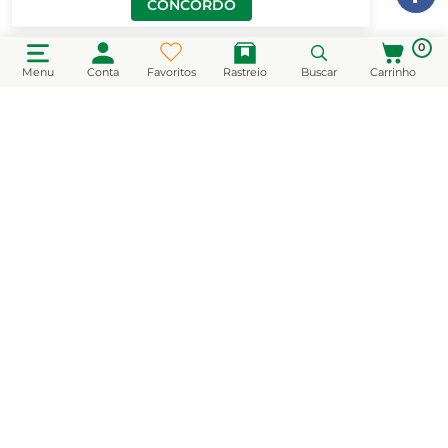
CONCORDO
0
Menu
Conta
Favoritos
Rastreio
Buscar
Carrinho
CADASTRE-SE EM NOSSA NEWSLETTER
e receba novidades e promoções