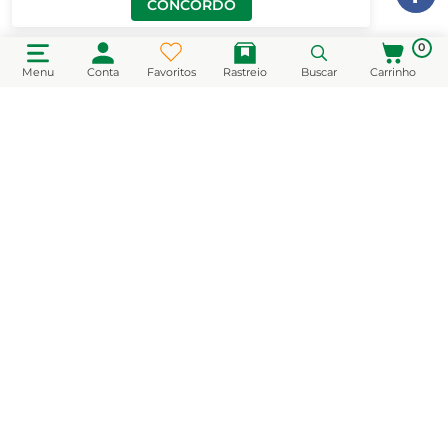
CONCORDO
0
Menu
Conta
Favoritos
Rastreio
Buscar
Carrinho
CADASTRE-SE EM NOSSA NEWSLETTER
e receba novidades e promoções