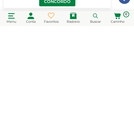
CONCORDO
0
Menu
Conta
Favoritos
Rastreio
Buscar
Carrinho
CADASTRE-SE EM NOSSA NEWSLETTER
e receba novidades e promoções