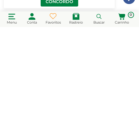
CONCORDO
0
Menu
Conta
Favoritos
Rastreio
Buscar
Carrinho
CADASTRE-SE EM NOSSA NEWSLETTER
e receba novidades e promoções