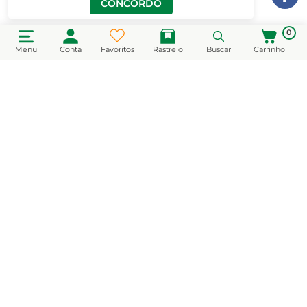
CONCORDO
0
Menu
Conta
Favoritos
Rastreio
Buscar
Carrinho
CADASTRE-SE EM NOSSA NEWSLETTER
e receba novidades e promoções