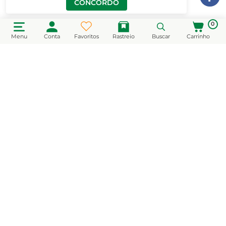
CONCORDO
0
Menu
Conta
Favoritos
Rastreio
Buscar
Carrinho
CADASTRE-SE EM NOSSA NEWSLETTER
e receba novidades e promoções