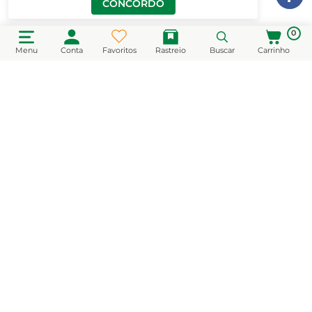
CONCORDO
0
Menu
Conta
Favoritos
Rastreio
Buscar
Carrinho
CADASTRE-SE EM NOSSA NEWSLETTER
e receba novidades e promoções