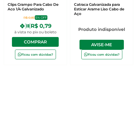
Clips Grampo Para Cabo De
Catraca Galvanizada para
Aco 1/4 Galvanizado
Esticar Arame Liso Cabo de
Aço
R$ 0,83
5% OFF
R$ 0,79
Produto indisponível
à vista no pix ou boleto
COMPRAR
AVISE-ME
Ficou com dúvidas?
Ficou com dúvidas?