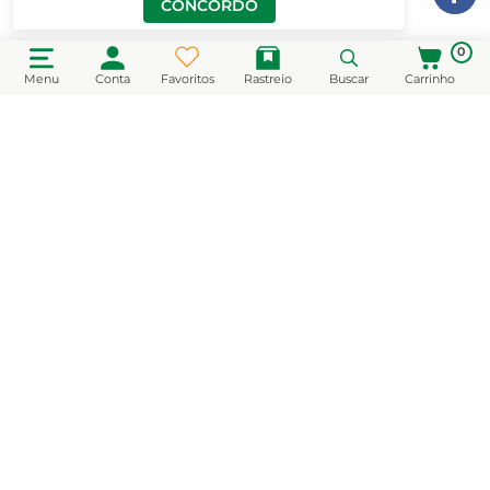
CONCORDO
0
Menu
Conta
Favoritos
Rastreio
Buscar
Carrinho
CADASTRE-SE EM NOSSA NEWSLETTER
e receba novidades e promoções