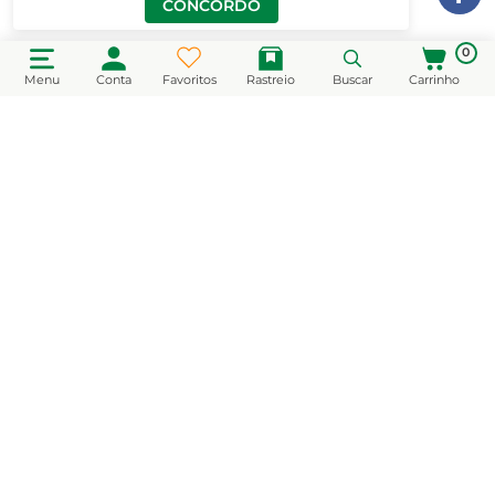
CONCORDO
0
Menu
Conta
Favoritos
Rastreio
Buscar
Carrinho
CADASTRE-SE EM NOSSA NEWSLETTER
e receba novidades e promoções