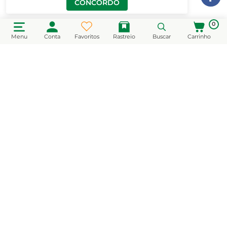
CONCORDO
0
Menu
Conta
Favoritos
Rastreio
Buscar
Carrinho
CADASTRE-SE EM NOSSA NEWSLETTER
e receba novidades e promoções