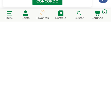
CONCORDO
0
Menu
Conta
Favoritos
Rastreio
Buscar
Carrinho
CADASTRE-SE EM NOSSA NEWSLETTER
e receba novidades e promoções