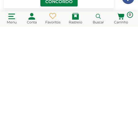
CONCORDO
0
Menu
Conta
Favoritos
Rastreio
Buscar
Carrinho
CADASTRE-SE EM NOSSA NEWSLETTER
e receba novidades e promoções