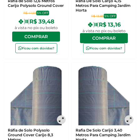
Ráfia de Solo 12,6 Metros
Rafia De Solo Carijó 4,15
Carijo Polysolo Ground Cover
Metros Para Camping Jardim
Horta
R$ 41,55
5% OFF
R$ 13,85
5% OFF
R$ 39,48
R$ 13,16
à vista no pix ou boleto
à vista no pix ou boleto
COMPRAR
COMPRAR
Ficou com dúvidas?
Ficou com dúvidas?
Ráfia de Solo Polysolo
Rafia De Solo Carijó 3,40
Ground Cover Carijo 8,3
Metros Para Camping Jardim
Metros
Horta