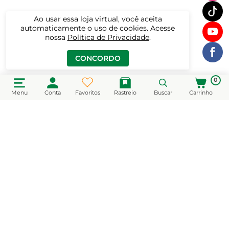
Ao usar essa loja virtual, você aceita
automaticamente o uso de cookies. Acesse
nossa
Política de Privacidade
.
CONCORDO
0
Menu
Conta
Favoritos
Rastreio
Buscar
Carrinho
CADASTRE-SE EM NOSSA NEWSLETTER
e receba novidades e promoções